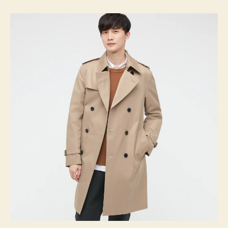
ト
へ
の