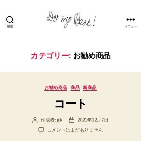
検索
メニュー
Do
my
best!
カテゴリー:
お勧め商品
カ
お勧め商品
商品
新商品
テ
コート
ゴ
リ
ー
作成者:
jak
2021年12月7日
投
投
稿
稿
コ
コメントはまだありません
者
日
ー