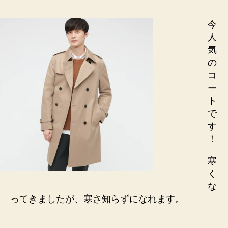
今
人
気
の
コ
ー
ト
で
す
！
寒
く
な
ってきましたが、寒さ知らずになれます。