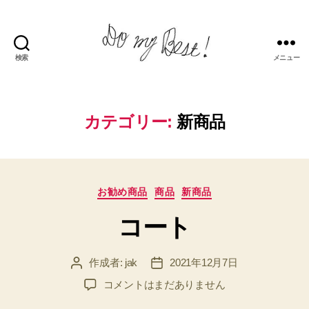
検索
メニュー
Do
my
best!
カテゴリー:
新商品
カ
お勧め商品
商品
新商品
テ
コート
ゴ
リ
ー
作成者:
jak
2021年12月7日
投
投
稿
稿
コ
コメントはまだありません
者
日
ー