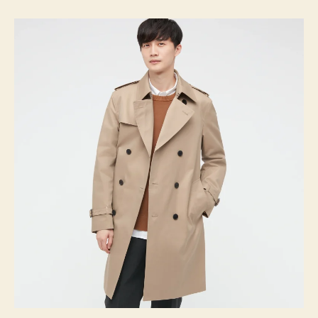
ト
へ
の