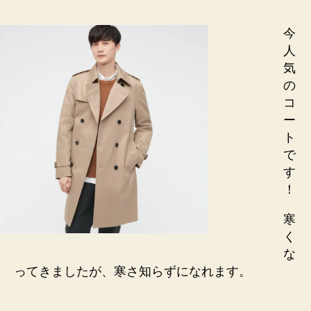
今
人
気
の
コ
ー
ト
で
す
！
寒
く
な
ってきましたが、寒さ知らずになれます。