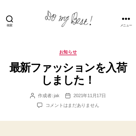
検索
メニュー
Do
my
best!
カ
お知らせ
テ
最新ファッションを入荷
ゴ
リ
しました！
ー
作成者:
jak
2021年11月17日
投
投
稿
稿
最
コメントはまだありません
者
日
新
フ
ァ
ッ