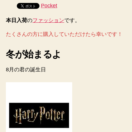
シ
Pocket
ョ
ン
本日入荷
の
ファッション
です。
を
入
たくさんの方に購入していただけたら幸いです！
荷
し
ま
冬が始まるよ
し
た！
へ
8月の君の誕生日
の