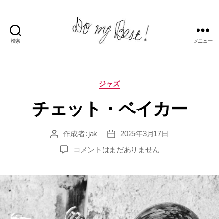
検索
メニュー
Do
my
best!
カ
ジャズ
テ
チェット・ベイカー
ゴ
リ
ー
作成者:
jak
2025年3月17日
投
投
稿
稿
チ
コメントはまだありません
者
日
ェ
ッ
ト・
ベ
イ
カ