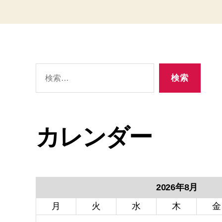
検
検索
索
カレンダー
2026年8月
月
火
水
木
金