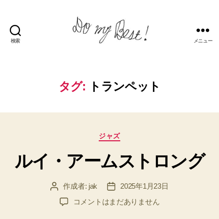
検索
メニュー
Do
my
best!
タグ:
トランペット
カ
ジャズ
テ
ルイ・アームストロング
ゴ
リ
ー
作成者:
jak
2025年1月23日
投
投
稿
稿
ル
コメントはまだありません
者
日
イ・