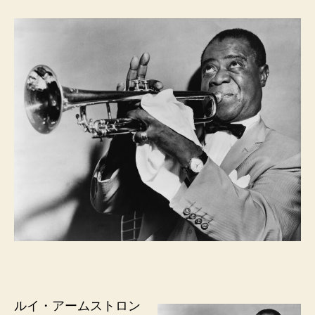
ア
ー
ム
ス
ト
ロ
ン
グ
へ
の
ルイ・アームストロン