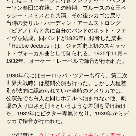
年にはニューヨークに行きフレッチャー・ヘンダ
ーソン楽団に在籍。この時期、ブルースの女王ベ
ッシー・スミスとも共演。その後シカゴに戻り、
当時の妻リル・ハーディン・アームストロング
（ピアノ）らと共に自分のバンドのホット・ファ
イヴを結成。同バンドが1926年に録音した楽曲
「Heebie Jeebies」は、ジャズ史上初のスキャッ
ト・ヴォーカル曲として知られる。1925年11月～
1932年、オーケー・レーベルで録音が行われた。
1930年代にはヨーロッパ・ツアーも行う。第二次
世界大戦時には慰問公演も行った。しかし人種差
別が法的に認められていた当時のアメリカでは、
公演先でも白人と同じホテルへ泊まれない他、劇
場の入り口さえ別々というような差別を受け続け
た。1932年にビクター専属となり、1939年からデ
ッカで録音が行われた。
この記事は、
クリエイティブ・コモンズ・表示・