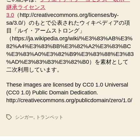
継承ライセンス
3.0
（http://creativecommons.org/licenses/by-
sa/3.0/）のもとで公表されたウィキペディアの項
目「ルイ・アームストロング」
（https://ja.wikipedia.org/wiki/%E3%83%AB%E3%
82%A4%E3%83%BB%E3%82%A2%E3%83%BC
%E3%83%A0%E3%82%B9%E3%83%88%E3%83
%AD%E3%83%B3%E3%82%B0）を素材として
二次利用しています。
These images are licensed by CC0 1.0 Universal
(CC0 1.0) Public Domain Dedication.
http://creativecommons.org/publicdomain/zero/1.0/
シンガー
,
トランペット
タ
グ